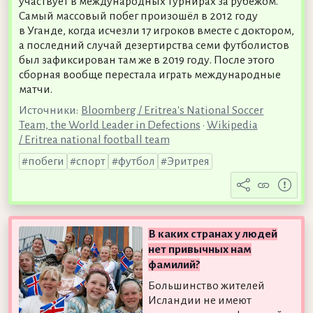
участвует в международных турнирах за рубежом.
Самый массовый побег произошёл в 2012 году
в Уганде, когда исчезли 17 игроков вместе с доктором,
а последний случай дезертирства семи футболистов
был зафиксирован там же в 2019 году. После этого
сборная вообще перестала играть международные
матчи.
Источники:
Bloomberg / Eritrea's National Soccer
Team, the World Leader in Defections
•
Wikipedia
/ Eritrea national football team
побеги
спорт
футбол
Эритрея
В каких странах у людей
нет привычных нам
фамилий?
Большинство жителей
Исландии не имеют