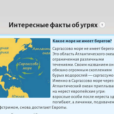
Интересные факты об угрях
1
Какое море не имеет берегов?
Саргассово море не имеет берего
Это область Атлантического океа
ограниченная различными
течениями. Своим названием он
обязано огромным скоплениям
бурых водорослей — саргассумо
Именно в Саргассово море через
Атлантический океан приплыва
на нерест европейские угри:
взрослые особи после нереста з
погибают, а личинки, подхваче
фстримом, снова достигают Европы.