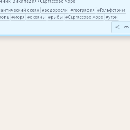
чник:
Википедия / Саргассово море
лантический океан
водоросли
география
Гольфстрим
ропа
моря
океаны
рыбы
Саргассово море
угри