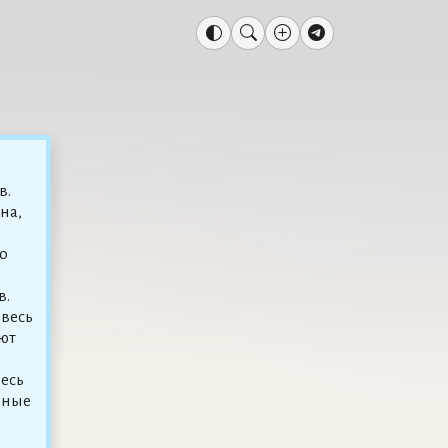
в.
на,
о
в.
 весь
ют
десь
нные