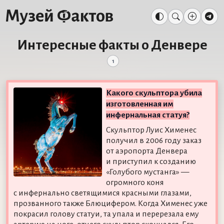
Интересные факты о Денвере
1
Какого скульптора убила
изготовленная им
инфернальная статуя?
Скульптор Луис Хименес
получил в 2006 году заказ
от аэропорта Денвера
и приступил к созданию
«Голубого мустанга» —
огромного коня
с инфернально светящимися красными глазами,
прозванного также Блюцифером. Когда Хименес уже
покрасил голову статуи, та упала и перерезала ему