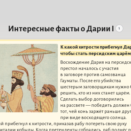
Интересные факты о Дарии I
1
К какой хитрости прибегнул Да
чтобы стать персидским царём
Восхождение Дария на персидс
престол началось с участия
в заговоре против самозванца
Гауматы. После его убийства
шестерым заговорщикам нужно
решить, кто из них станет царём.
Сделать выбор договорились
на рассвете — победить должен
тот, чей конь заржёт раньше дру
при виде восходящего солнца.
й прибегнул к хитрости, приказав рабу потереть свою руку
ниталии кобылы. Когда претенденты собрались, раб поднёс р