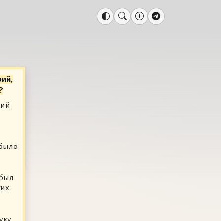
рий,
?
кий
 было
 был
гих
уку