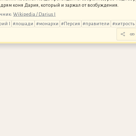
здрям коня Дария, который и заржал от возбуждения.
чник:
Wikipedia / Darius I
рий I
лошади
монархи
Персия
правители
хитрость