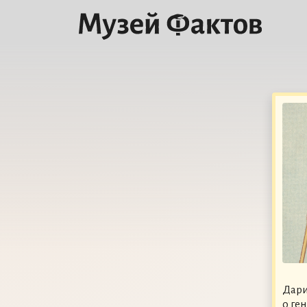
Дари
о ге