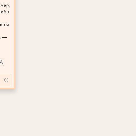
имер,
либо
исты
а —
А