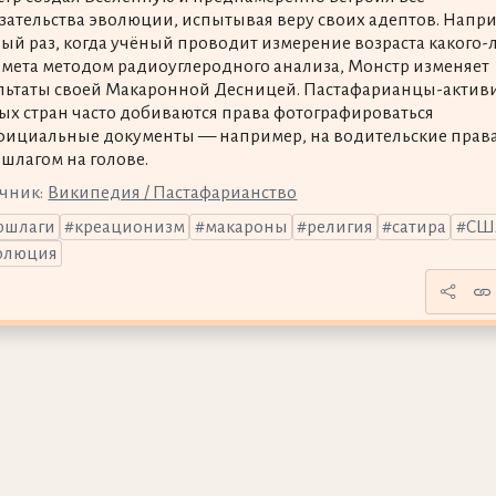
зательства эволюции, испытывая веру своих адептов. Напр
ый раз, когда учёный проводит измерение возраста какого-
мета методом радиоуглеродного анализа, Монстр изменяет
льтаты своей Макаронной Десницей. Пастафарианцы-актив
ых стран часто добиваются права фотографироваться
фициальные документы — например, на водительские прав
ршлагом на голове.
чник:
Википедия / Пастафарианство
ршлаги
креационизм
макароны
религия
сатира
СШ
олюция