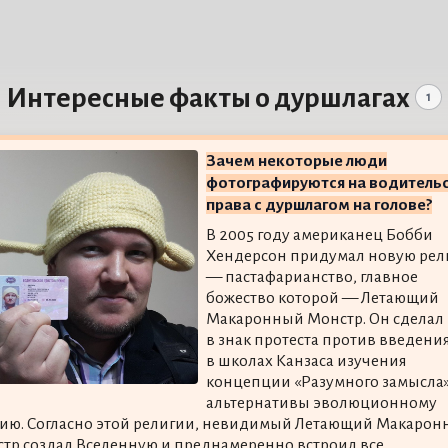
Интересные факты о дуршлагах
1
Зачем некоторые люди
фотографируются на водитель
права с дуршлагом на голове?
В 2005 году американец Бобби
Хендерсон придумал новую ре
— пастафарианство, главное
божество которой — Летающий
Макаронный Монстр. Он сделал 
в знак протеста против введени
в школах Канзаса изучения
концепции «Разумного замысла»
альтернативы эволюционному
ию. Согласно этой религии, невидимый Летающий Макаро
тр создал Вселенную и преднамеренно встроил все