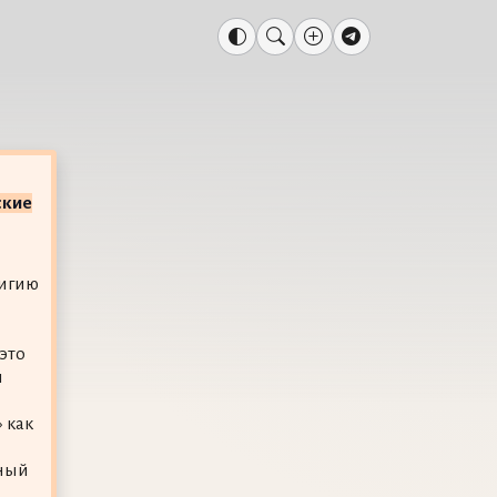
ские
лигию
это
я
 как
нный