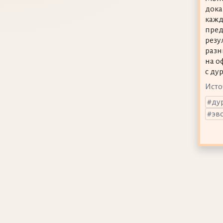
дока
кажд
пред
резу
разн
на о
с ду
Исто
ду
эв