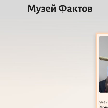
учен
Монс