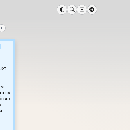
1
ы
ают
ры
ётных
 было
.
и