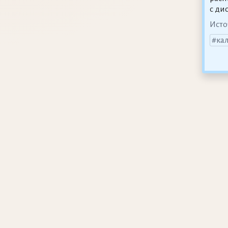
с ди
Исто
ка