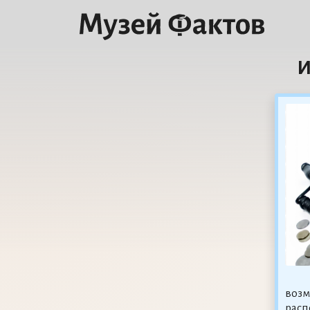
И
возм
расп