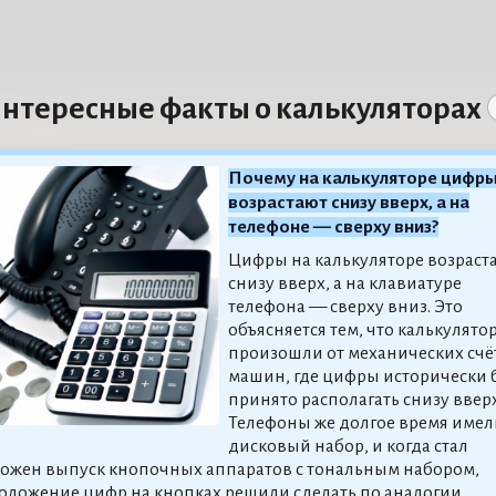
нтересные факты о калькуляторах
Почему на калькуляторе цифр
возрастают снизу вверх, а на
телефоне — сверху вниз?
Цифры на калькуляторе возраст
снизу вверх, а на клавиатуре
телефона — сверху вниз. Это
объясняется тем, что калькулято
произошли от механических сч
машин, где цифры исторически
принято располагать снизу вверх
Телефоны же долгое время имел
дисковый набор, и когда стал
ожен выпуск кнопочных аппаратов с тональным набором,
оложение цифр на кнопках решили сделать по аналогии