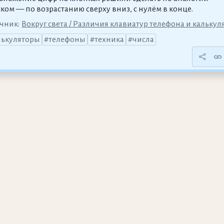
ском — по возрастанию сверху вниз, с нулём в конце.
чник:
Вокруг света / Различия клавиатур телефона и калькул
лькуляторы
телефоны
техника
числа