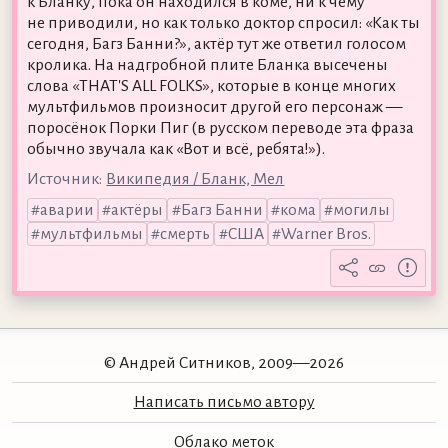
к Бланку, пока он находился в коме, ни к чему
не приводили, но как только доктор спросил: «Как ты
сегодня, Багз Банни?», актёр тут же ответил голосом
кролика. На надгробной плите Бланка высечены
слова «THAT'S ALL FOLKS», которые в конце многих
мультфильмов произносит другой его персонаж —
поросёнок Порки Пиг (в русском переводе эта фраза
обычно звучала как «Вот и всё, ребята!»).
Источник:
Википедия / Бланк, Мел
аварии
актёры
Багз Банни
кома
могилы
мультфильмы
смерть
США
Warner Bros.
© Андрей Ситников, 2009—2026
Написать письмо автору
Облако меток