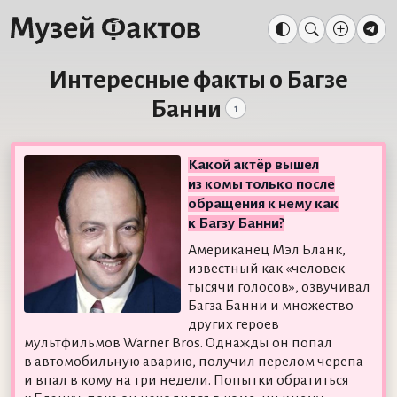
Интересные факты о Багзе
Банни
1
Какой актёр вышел
из комы только после
обращения к нему как
к Багзу Банни?
Американец Мэл Бланк,
известный как «человек
тысячи голосов», озвучивал
Багза Банни и множество
других героев
мультфильмов Warner Bros. Однажды он попал
в автомобильную аварию, получил перелом черепа
и впал в кому на три недели. Попытки обратиться