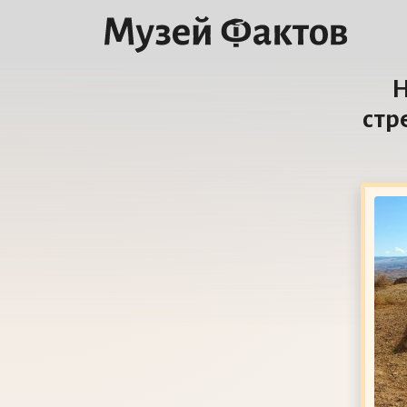
Н
стр