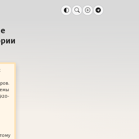
ые
ории
х
ров.
темы
920-
этому