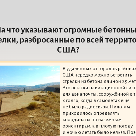
а что указывают огромные бетонн
елки, разбросанные по всей террит
США?
В удалённых от городов района
США нередко можно встретить
стрелки из бетона длиной 25 мет
Это остатки навигационной сис
для авиапочты, сооружённой в 1
х годах, когда в самолётах ещё
не было радиосвязи. Пилотам
приходилось определять
координаты по наземным
ориентирам, а в плохую погоду
и ночью летать было нельзя. По