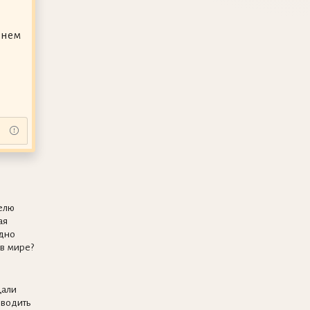
енем
елю
ая
дно
 в мире?
щали
оводить