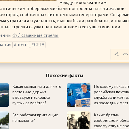
между тихоокеанским
лантическим побережьями были построены тысячи маяков-
екторов, снабжённых автономными генераторами. Со врем
ема утратила актуальность, вышки были разобраны, и только
нные стрелки служат напоминанием о её существовании.
чник:
d3 / Каменные стрелы
иация
почта
США
Похожие факты
Какая компания и для чего
По какому показат
постоянно держит
российская почтов
в воздухе несколько
служба занимает о
пустых самолётов?
из последних мест
Где работают прыгающие
Какие братья-
почтальоны?
изобретатели обе
своему отцу не пр