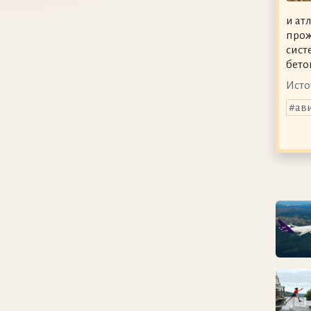
и ат
прож
сист
бето
Исто
ав