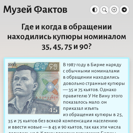
Где и когда в обращении
находились купюры номиналом
35, 45, 75 и 90?
В 1987 году в Бирме наряду
с обычными номиналами
в обращении находились
довольно странные купюры
— 35 и 75 кьятов. Однако
правителю У Не Вину этого
показалось мало: он
приказал изъять
из обращения купюры в 25,
35 и 75 кьятов без всякой компенсации населению
и ввести новые — в 45 и 90 кьятов, так как эти числа