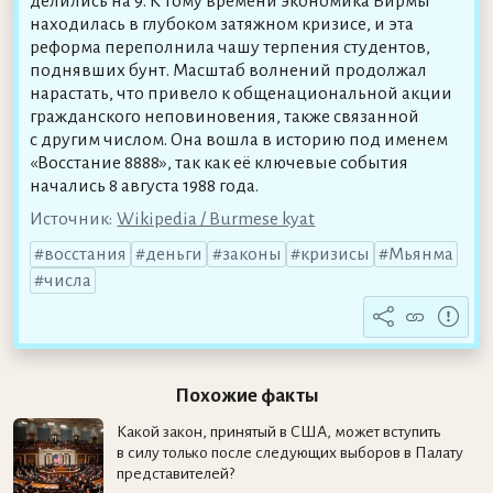
делились на 9. К тому времени экономика Бирмы
находилась в глубоком затяжном кризисе, и эта
реформа переполнила чашу терпения студентов,
поднявших бунт. Масштаб волнений продолжал
нарастать, что привело к общенациональной акции
гражданского неповиновения, также связанной
с другим числом. Она вошла в историю под именем
«Восстание 8888», так как её ключевые события
начались 8 августа 1988 года.
Источник:
Wikipedia / Burmese kyat
восстания
деньги
законы
кризисы
Мьянма
числа
Похожие факты
Какой закон, принятый в США, может вступить
в силу только после следующих выборов в Палату
представителей?