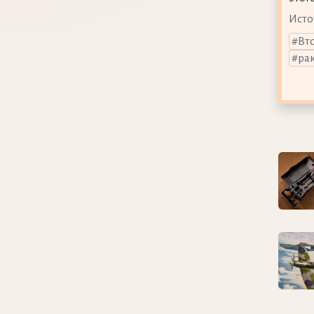
Исто
Вт
ра