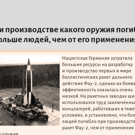
и производстве какого оружия поги
ольше людей, чем от его применени
Нацистская Германия затратила
большие ресурсы на разработку
и производство первых в мире
баллистических ракет дальнего
действия Фау-2, однако их боев
эффективность оказалась очень
низкой. На ракетных заводах ш
использовался труд заключённ
концлагерей, работавших в тяж
условиях, и установлено, что бо
людей погибло при производст
ракет Фау-2, чем от применения
о оружия.