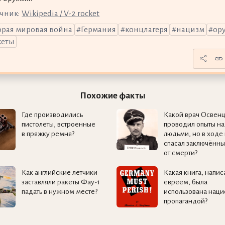
чник:
Wikipedia / V-2 rocket
орая мировая война
Германия
концлагеря
нацизм
ор
кеты
Похожие факты
Где производились
Какой врач Освен
пистолеты, встроенные
проводил опыты н
в пряжку ремня?
людьми, но в ходе
спасал заключённы
от смерти?
Как английские лётчики
Какая книга, напис
заставляли ракеты Фау-1
евреем, была
падать в нужном месте?
использована наци
пропагандой?