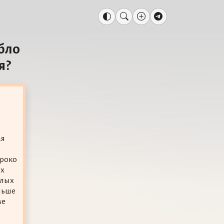
бло
я?
ая
ироко
ых
ёлых
льше
ве