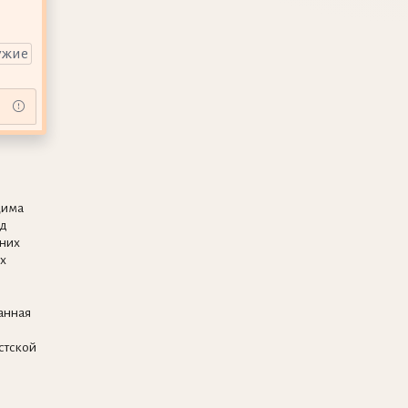
ужие
цима
ад
 них
х
анная
стской