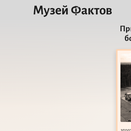
Пр
б
этог