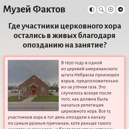
Где участники церковного хора
остались в живых благодаря
опозданию на занятие?
В 1950 году в одной
из церквей американского
штата Небраска произошёл
взрыв, предположительно
из-за утечки газа. Это
случилось вскоре после
того, как должна была
начаться репетиция
церковного хора. Все 15
участников хора в тот день опоздали к началу
по самым разным причинам, хотя раньше такого