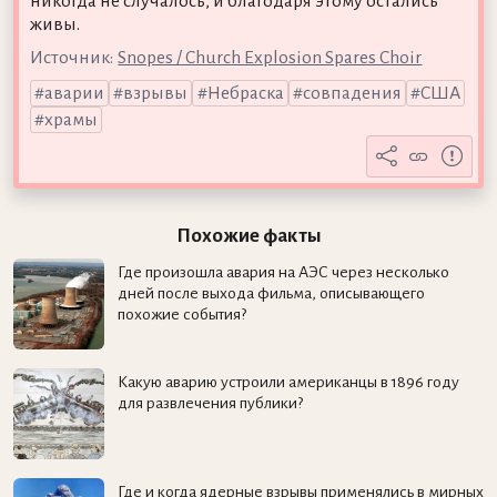
никогда не случалось, и благодаря этому остались
живы.
Источник:
Snopes / Church Explosion Spares Choir
аварии
взрывы
Небраска
совпадения
США
храмы
Похожие факты
Где произошла авария на АЭС через несколько
дней после выхода фильма, описывающего
похожие события?
Какую аварию устроили американцы в 1896 году
для развлечения публики?
Где и когда ядерные взрывы применялись в мирных