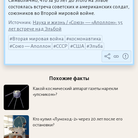
Символично, что за 30 лет до этого на Эльбе
состоялась встреча советских и американских солдат,
союзников во Второй мировой войне.
Источник:
Наука и жизнь / «Союз» — «Аполлон»: 35
лет встрече над Эльбой
Вторая мировая война
космонавтика
Союз — Аполлон
СССР
США
Эльба
Похожие факты
Какой космический аппарат газеты нарекли
«упсником»?
Кто купил «Луноход-2» через 20 лет после его
остановки?