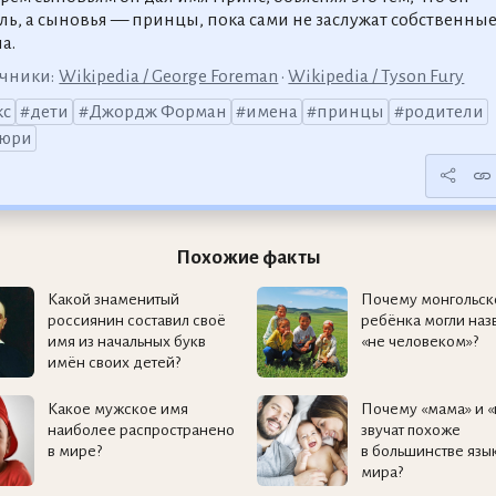
ль, а сыновья — принцы, пока сами не заслужат собственны
а.
чники:
Wikipedia / George Foreman
•
Wikipedia / Tyson Fury
кс
дети
Джордж Форман
имена
принцы
родители
юри
Похожие факты
Какой знаменитый
Почему монгольск
россиянин составил своё
ребёнка могли наз
имя из начальных букв
«не человеком»?
имён своих детей?
Какое мужское имя
Почему «мама» и «
наиболее распространено
звучат похоже
в мире?
в большинстве язы
мира?