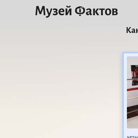
Ка
четы