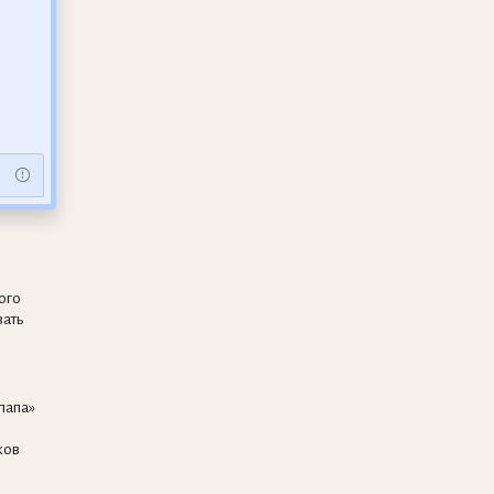
е
ого
вать
папа»
ков