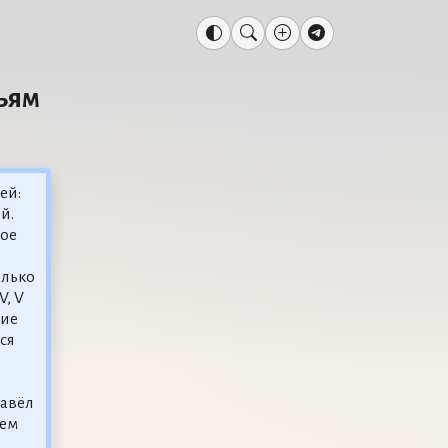
ьям
ей:
й.
ное
олько
V, V
ние
ся
завёл
сем