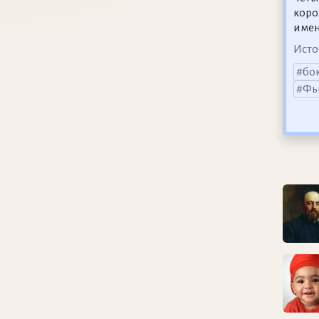
коро
имен
Исто
бо
Фь