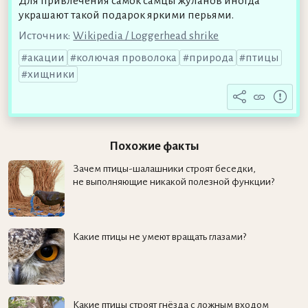
Для привлечения самок самцы жуланов иногда
украшают такой подарок яркими перьями.
Источник:
Wikipedia / Loggerhead shrike
акации
колючая проволока
природа
птицы
хищники
Похожие факты
Зачем птицы-шалашники строят беседки,
не выполняющие никакой полезной функции?
Какие птицы не умеют вращать глазами?
Какие птицы строят гнёзда с ложным входом