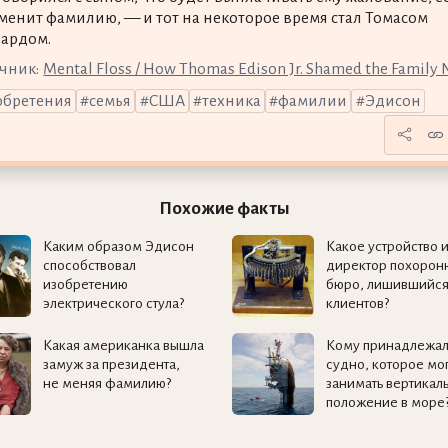
сменит фамилию, — и тот на некоторое время стал Томасом
ардом.
чник:
Mental Floss / How Thomas Edison Jr. Shamed the Family
обретения
семья
США
техника
фамилии
Эдисон
Похожие факты
Каким образом Эдисон
Какое устройство 
способствовал
директор похорон
изобретению
бюро, лишившийс
электрического стула?
клиентов?
Какая американка вышла
Кому принадлежа
замуж за президента,
судно, которое мо
не меняя фамилию?
занимать вертикал
положение в море