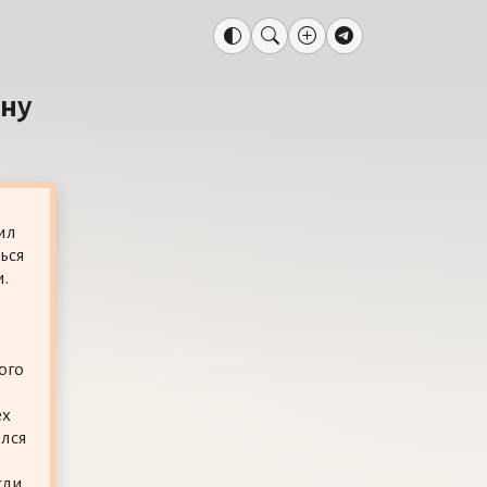
ыну
ил
ься
.
ого
ех
лся
сли