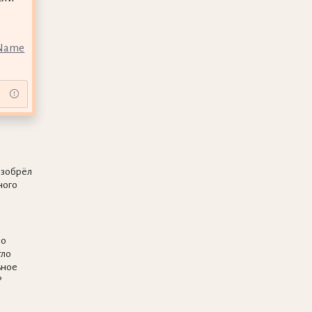
 Name
изобрёл
ного
я
ло
гло
ьное
?