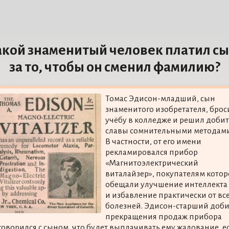
кой знаменитый человек платил с
за то, чтобы он сменил фамилию?
Томас Эдисон-младший, сын
знаменитого изобретателя, брос
учёбу в колледже и решил добит
славы сомнительными методами
В частности, от его имени
рекламировался прибор
«Магнитоэлектрический
виталайзер», покупателям котор
обещали улучшение интеллекта
и избавление практически от вс
болезней. Эдисон-старший доби
прекращения продаж прибора
говорился с сыном, что будет выплачивать ему жалование, е