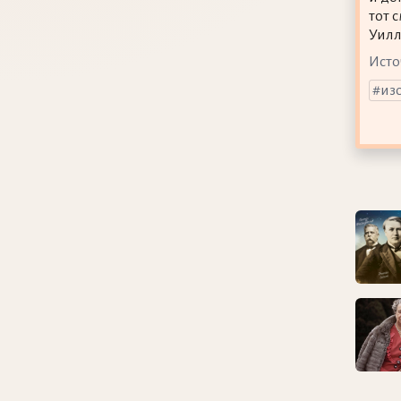
тот 
Уилл
Исто
из