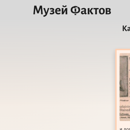
Ка
и до