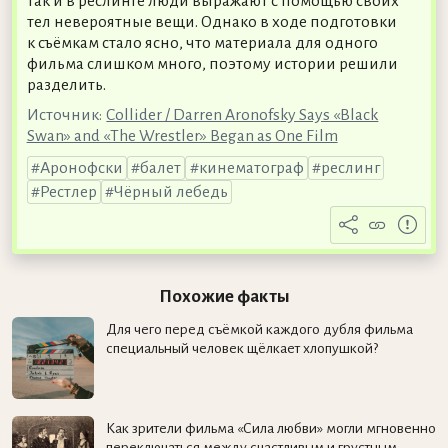
так и в реслинге люди выражают с помощью своих
тел невероятные вещи. Однако в ходе подготовки
к съёмкам стало ясно, что материала для одного
фильма слишком много, поэтому истории решили
разделить.
Источник:
Collider / Darren Aronofsky Says «Black
Swan» and «The Wrestler» Began as One Film
Аронофски
балет
кинематограф
реслинг
Рестлер
Чёрный лебедь
Похожие факты
Для чего перед съёмкой каждого дубля фильма
специальный человек щёлкает хлопушкой?
Как зрители фильма «Сила любви» могли мгновенно
переключаться между счастливым и грустным