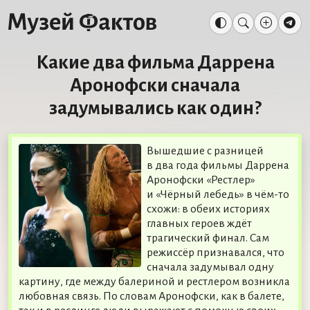
Какие два фильма Даррена
Аронофски сначала
задумывались как один?
Вышедшие с разницей
в два года фильмы Даррена
Аронофски «Рестлер»
и «Чёрный лебедь» в чём-то
схожи: в обеих историях
главных героев ждёт
трагический финал. Сам
режиссёр признавался, что
сначала задумывал одну
картину, где между балериной и рестлером возникла
любовная связь. По словам Аронофски, как в балете,