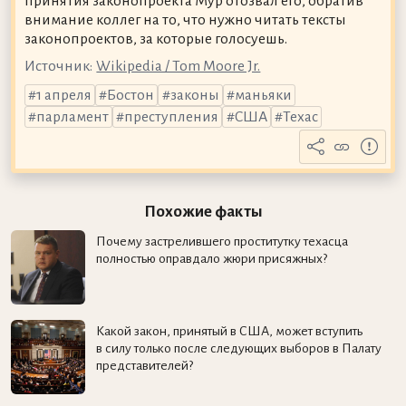
принятия законопроекта Мур отозвал его, обратив
внимание коллег на то, что нужно читать тексты
законопроектов, за которые голосуешь.
Источник:
Wikipedia / Tom Moore Jr.
1 апреля
Бостон
законы
маньяки
парламент
преступления
США
Техас
Похожие факты
Почему застрелившего проститутку техасца
полностью оправдало жюри присяжных?
Какой закон, принятый в США, может вступить
в силу только после следующих выборов в Палату
представителей?