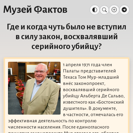
Где и когда чуть было не вступил
в силу закон, восхвалявший
серийного убийцу?
1 апреля 1971 года член
Палаты представителей
Техаса Том Мур-младший
внёс законопроект,
восхвалявший серийного
убийцу Альберта Де Сальво,
известного как «Бостонский
душитель». В документе,
в частности, отмечалась его
эффективная деятельность по контролю
численности населения. После единогласного