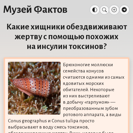
Какие хищники обездвиживают
жертву с помощью похожих
на инсулин токсинов?
Брюхоногие моллюски
семейства конусов
считаются одними из самых
ядовитых морских
обитателей. Некоторые
из них выстреливают
в добычу «гарпуном» —
преобразованным зубом
ротового аппарата, а виды
Conus geographus и Conus tulipa просто
выбрасывают в воду смесь токсинов,