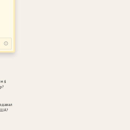
ом $
р?
издавал
США?