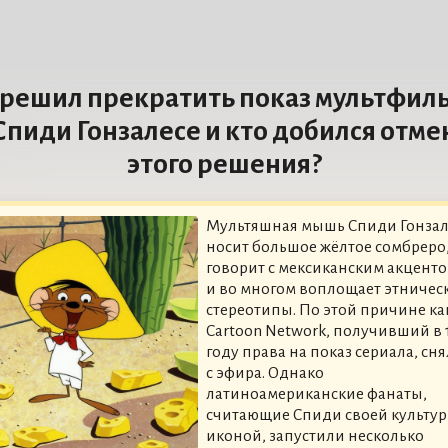
 решил прекратить показ мультфил
Спиди Гонзалесе и кто добился отм
этого решения?
Мультяшная мышь Спиди Гонзал
носит большое жёлтое сомбреро
говорит с мексиканским акцент
и во многом воплощает этничес
стереотипы. По этой причине ка
Cartoon Network, получивший в 
году права на показ сериала, сня
с эфира. Однако
латиноамериканские фанаты,
считающие Спиди своей культу
иконой, запустили несколько