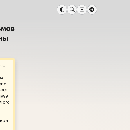
ьмов
ены
ес
,
ом
кие
нал
1999
л его
рной