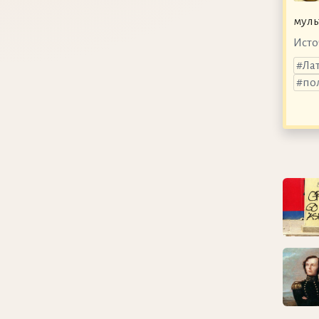
муль
Исто
Ла
по