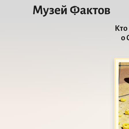
Кто
о 