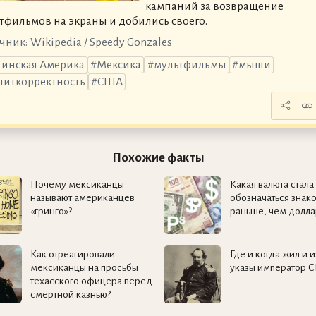
кампаний за возвращение
тфильмов на экраны и добились своего.
чник:
Wikipedia / Speedy Gonzales
тинская Америка
Мексика
мультфильмы
мыши
литкорректность
США
Похожие факты
Почему мексиканцы
Какая валюта стала
называют американцев
обозначаться знак
«гринго»?
раньше, чем долла
Как отреагировали
Где и когда жил и 
мексиканцы на просьбы
указы император 
техасского офицера перед
смертной казнью?