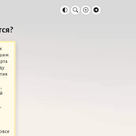
тся?
к
йшим
орта
ду
ития
,
ой
,
вовсе