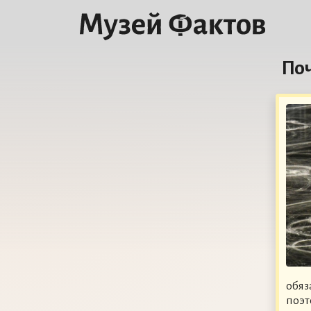
Поч
обяз
поэт