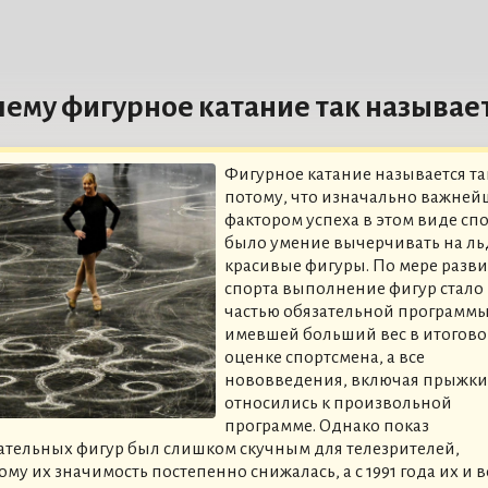
ему фигурное катание так называе
Фигурное катание называется та
потому, что изначально важне
фактором успеха в этом виде сп
было умение вычерчивать на ль
красивые фигуры. По мере разв
спорта выполнение фигур стало
частью обязательной программы
имевшей больший вес в итогов
оценке спортсмена, а все
нововведения, включая прыжки
относились к произвольной
программе. Однако показ
ательных фигур был слишком скучным для телезрителей,
ому их значимость постепенно снижалась, а с 1991 года их и 