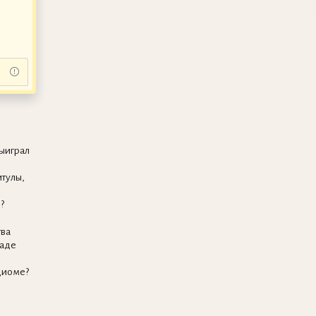
ыиграл
тулы,
?
тва
аде
диоме?