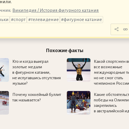
нили.
чник:
Википедия / История фигурного катания
ньки
спорт
телевидение
фигурное катание
Похожие факты
Кто и когда выиграл
Какой спортсмен в
золотые медали
все возможные
в фигурном катании,
международные ти
не испугавшись отсутствия
но не смог стать
музыки?
чемпионом России
Почему хоккейный буллит
Какие обстоятельс
так называется?
победы на Олимпи
закрепились
в австралийской и