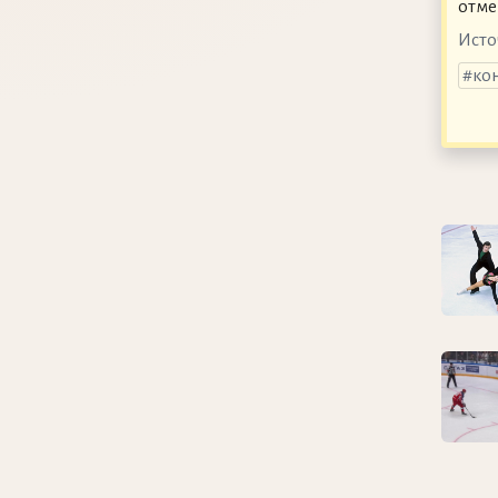
отме
Исто
ко