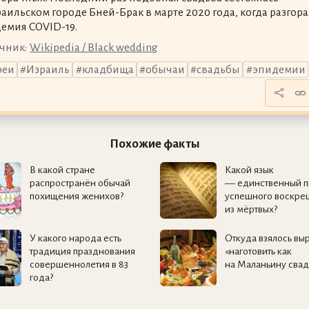
раильском городе Бней-Брак в марте 2020 года, когда разгора
емия COVID-19.
чник:
Wikipedia / Black wedding
реи
Израиль
кладбища
обычаи
свадьбы
эпидемии
Похожие факты
В какой стране
Какой язык
распространён обычай
— единственный 
похищения женихов?
успешного воскре
из мёртвых?
У какого народа есть
Откуда взялось в
традиция празднования
«наготовить как
совершеннолетия в 83
на Маланьину свад
года?