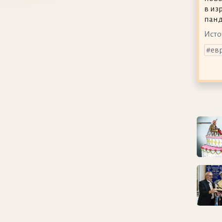
в из
панд
Исто
ев