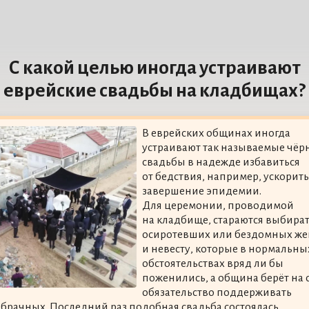
С какой целью иногда устраивают
еврейские свадьбы на кладбищах?
В еврейских общинах иногда
устраивают так называемые чёр
свадьбы в надежде избавиться
от бедствия, например, ускорить
завершение эпидемии.
Для церемонии, проводимой
на кладбище, стараются выбира
осиротевших или бездомных же
и невесту, которые в нормальны
обстоятельствах вряд ли бы
поженились, а община берёт на 
обязательство поддерживать
брачных. Последний раз подобная свадьба состоялась