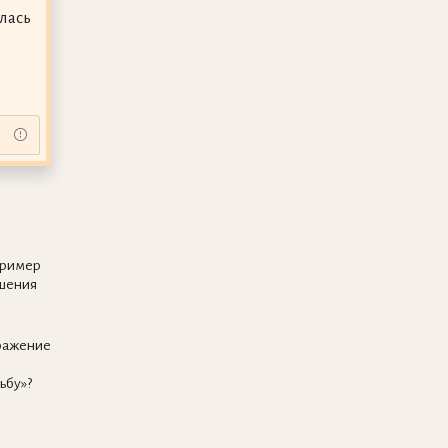
лась
пример
шения
ыражение
ьбу»?