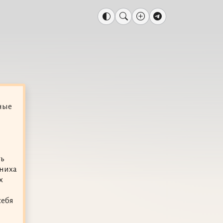
ные
ть
ниха
х
себя