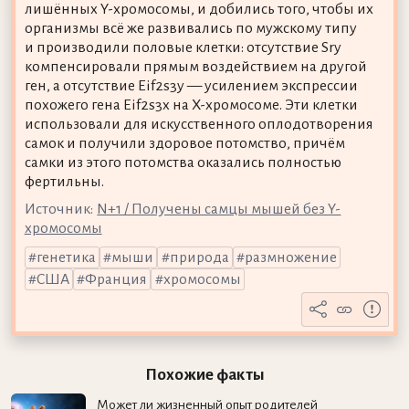
лишённых Y-хромосомы, и добились того, чтобы их
организмы всё же развивались по мужскому типу
и производили половые клетки: отсутствие Sry
компенсировали прямым воздействием на другой
ген, а отсутствие Eif2s3y — усилением экспрессии
похожего гена Eif2s3x на X-хромосоме. Эти клетки
использовали для искусственного оплодотворения
самок и получили здоровое потомство, причём
самки из этого потомства оказались полностью
фертильны.
Источник:
N+1 / Получены самцы мышей без Y-
хромосомы
генетика
мыши
природа
размножение
США
Франция
хромосомы
Похожие факты
Может ли жизненный опыт родителей