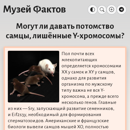
Могут ли давать потомство
самцы, лишённые Y-хромосомы?
Пол почти всех
млекопитающих
определяется хромосомами
XX у самок и XY у самцов,
однако для развития
организма по мужскому
типу важна не вся Y-
хромосома, а прежде всего
несколько генов. Главные
из них — Sry, запускающий развитие семенников,
и Eif2s3y, необходимый для формирования
сперматозоидов. Американские и французские
биологи вывели самцов мышей XO, полностью