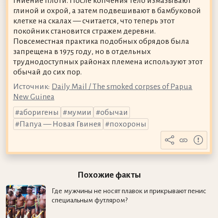
гниение плоти. После копчения тело измазывают
глиной и охрой, а затем подвешивают в бамбуковой
клетке на скалах — считается, что теперь этот
покойник становится стражем деревни.
Повсеместная практика подобных обрядов была
запрещена в 1975 году, но в отдельных
труднодоступных районах племена используют этот
обычай до сих пор.
Источник:
Daily Mail / The smoked corpses of Papua
New Guinea
аборигены
мумии
обычаи
Папуа — Новая Гвинея
похороны
Похожие факты
Где мужчины не носят плавок и прикрывают пенис
специальным футляром?