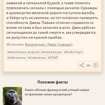
хижиной и сигнальной будкой, а также помогать
переключать сигналы с помощью рычагов. Однажды
в руководство железной дороги поступила жалоба,
и Уайда чуть не уволили, но тот попросил проверить
способности Джека. Павиан отлично справился со
всеми тестами и был зачислен в штат. Джек работал
сигнальщиком до самой смерти и, как утверждается,
не допустил ни единой ошибки.
Источник:
Википедия / Джек (павиан)
железные дороги
инвалиды
Кейптаун
обезьяны
павианы
ЮАР
Похожие факты
Каких обезьян французский учёный назвал
по фамилии своих кредиторов?