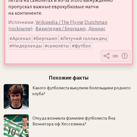
летать на самолётах и из-за этого вынужденно
пропускал важные еврокубковые матчи
на континенте.
Источники:
Wikipedia / The Flying Dutchman
(nickname)
•
Википедия / Бергкамп, Деннис
Арсенал
Бергкамп
Летучий голландец
Нидерланды
самолёты
футбол
Похожие факты
Какого футболиста выкупили болельщики родного
клуба?
Откуда возникла фамилия футболиста Яна
Веннегора оф Хесселинка?