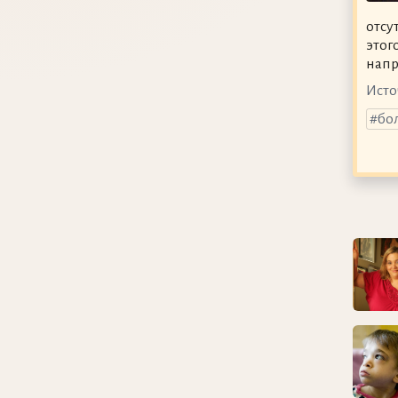
отсу
этог
напр
Исто
бо