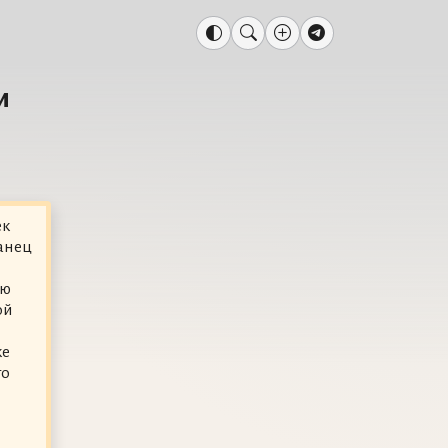
и
ек
анец
ью
ой
ке
го