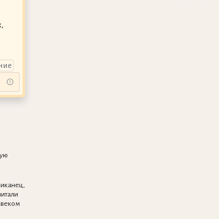
,
ние
ную
риканец,
читали
овеком