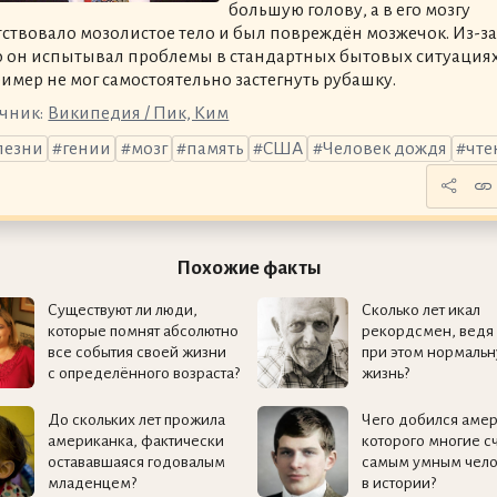
большую голову, а в его мозгу
тствовало мозолистое тело и был повреждён мозжечок. Из-за
о он испытывал проблемы в стандартных бытовых ситуациях
имер не мог самостоятельно застегнуть рубашку.
чник:
Википедия / Пик, Ким
лезни
гении
мозг
память
США
Человек дождя
чте
Похожие факты
Существуют ли люди,
Сколько лет икал
которые помнят абсолютно
рекордсмен, ведя
все события своей жизни
при этом нормаль
с определённого возраста?
жизнь?
До скольких лет прожила
Чего добился аме
американка, фактически
которого многие с
остававшаяся годовалым
самым умным чел
младенцем?
в истории?