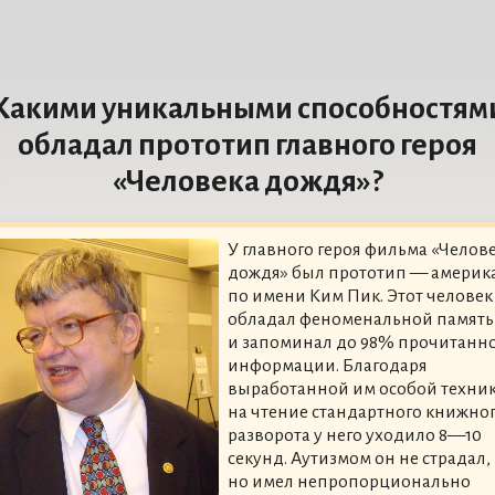
Какими уникальными способностям
обладал прототип главного героя
«Человека дождя»?
У главного героя фильма «Челов
дождя» был прототип — америк
по имени Ким Пик. Этот человек
обладал феноменальной памят
и запоминал до 98% прочитанн
информации. Благодаря
выработанной им особой техни
на чтение стандартного книжно
разворота у него уходило 8—10
секунд. Аутизмом он не страдал,
но имел непропорционально