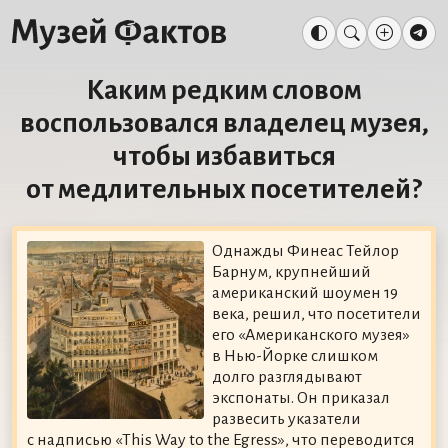
Каким редким словом
воспользовался владелец музея,
чтобы избавиться
от медлительных посетителей?
Однажды Финеас Тейлор
Барнум, крупнейший
американский шоумен 19
века, решил, что посетители
его «Американского музея»
в Нью-Йорке слишком
долго разглядывают
экспонаты. Он приказал
развесить указатели
с надписью «This Way to the Egress», что переводится