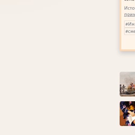
Исто
при
Ин
см