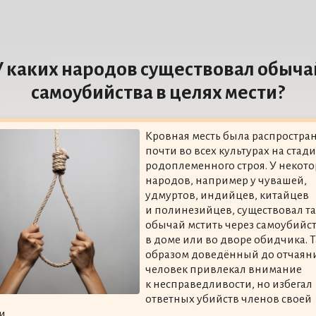
У каких народов существовал обыча
самоубийства в целях мести?
Кровная месть была распростра
почти во всех культурах на стад
родоплеменного строя. У некот
народов, например у чувашей,
удмуртов, индийцев, китайцев
и полинезийцев, существовал т
обычай мстить через самоубийс
в доме или во дворе обидчика. 
образом доведённый до отчаян
человек привлекал внимание
к несправедливости, но избегал
ответных убийств членов своей
и.