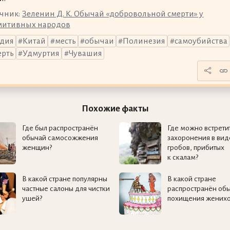
чник:
Зеленин Д. К. Обычай «добровольной смерти» у
митивных народов
дия
Китай
месть
обычаи
Полинезия
самоубийства
ерть
Удмуртия
Чувашия
Похожие факты
Где был распространён
Где можно встрети
обычай самосожжения
захоронения в вид
женщин?
гробов, прибитых
к скалам?
В какой стране популярны
В какой стране
частные салоны для чистки
распространён об
ушей?
похищения женихо