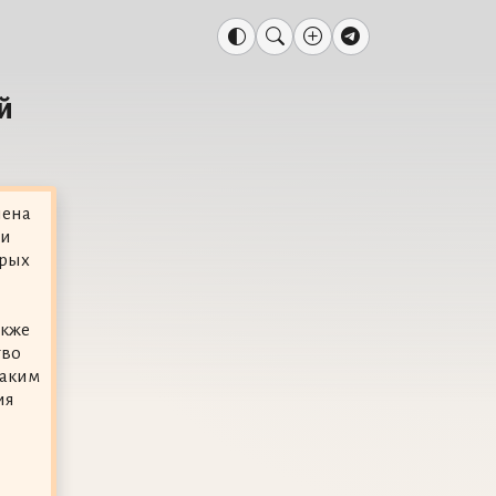
й
нена
ии
орых
акже
тво
Таким
ия