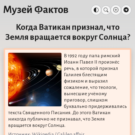
Когда Ватикан признал, что
Земля вращается вокруг Солнца?
В 1992 году папа римский
Иоанн Павел II произнёс
речь, в которой признал
Галилея блестящим
физиком и выразил
сожаление, что теологи,
вынесшие учёному
приговор, слишком
буквально придерживались
текста Священного Писания. До этого Ватикан
никогда публично не признавал, что Земля
вращается вокруг Солнца.
Источник:
Wikipedia / Galileo affair