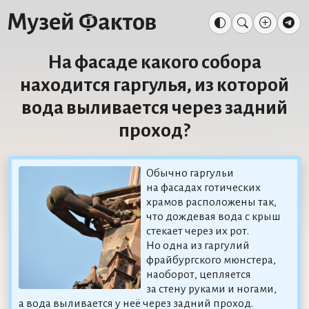
На фасаде какого собора
находится гаргулья, из которой
вода выливается через задний
проход?
Обычно гаргульи
на фасадах готических
храмов расположены так,
что дождевая вода с крыш
стекает через их рот.
Но одна из гаргулий
фрайбургского мюнстера,
наоборот, цепляется
за стену руками и ногами,
а вода выливается у неё через задний проход.