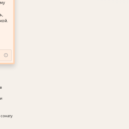
ому
ь,
мой.
в
ьи
 сонату