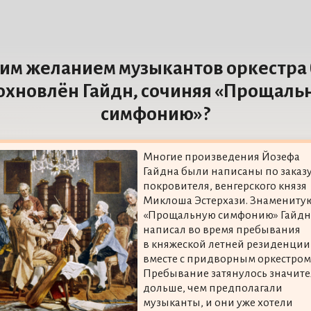
им желанием музыкантов оркестра
охновлён Гайдн, сочиняя «Прощаль
симфонию»?
Многие произведения Йозефа
Гайдна были написаны по заказу
покровителя, венгерского князя
Миклоша Эстерхази. Знамениту
«Прощальную симфонию» Гайдн
написал во время пребывания
в княжеской летней резиденции
вместе с придворным оркестром
Пребывание затянулось значит
дольше, чем предполагали
музыканты, и они уже хотели