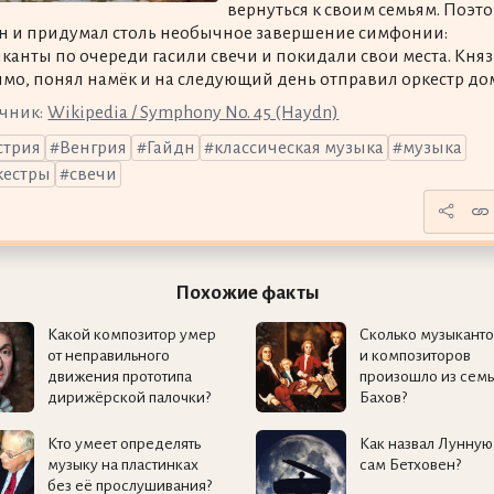
вернуться к своим семьям. Поэт
н и придумал столь необычное завершение симфонии:
канты по очереди гасили свечи и покидали свои места. Княз
мо, понял намёк и на следующий день отправил оркестр до
чник:
Wikipedia / Symphony No. 45 (Haydn)
стрия
Венгрия
Гайдн
классическая музыка
музыка
кестры
свечи
Похожие факты
Какой композитор умер
Сколько музыканто
от неправильного
и композиторов
движения прототипа
произошло из сем
дирижёрской палочки?
Бахов?
Кто умеет определять
Как назвал Лунную
музыку на пластинках
сам Бетховен?
без её прослушивания?