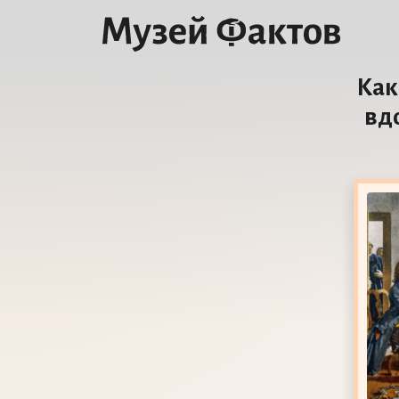
Как
вд