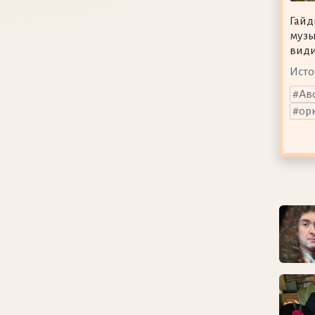
Гайд
музы
види
Исто
Ав
ор