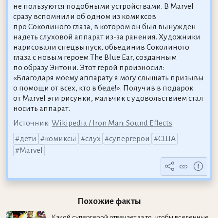
не пользуются подобными устройствами. В Marvel
сразу вспомнили об одном из комиксов
про Соколиного глаза, в котором он был вынужден
надеть слуховой аппарат из-за ранения. Художники
нарисовали спецвыпуск, объединив Соколиного
глаза с новым героем The Blue Ear, созданным
по образу Энтони. Этот герой произносил:
«Благодаря моему аппарату я могу слышать призывы
о помощи от всех, кто в беде!». Получив в подарок
от Marvel эти рисунки, мальчик с удовольствием стал
носить аппарат.
Источник:
Wikipedia / Iron Man: Sound Effects
дети
комиксы
слух
супергерои
США
Marvel
Похожие факты
Какой супергерой отвечает за то, чтобы вселенные