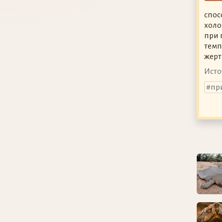
спос
холо
при 
темп
жерт
Исто
пр