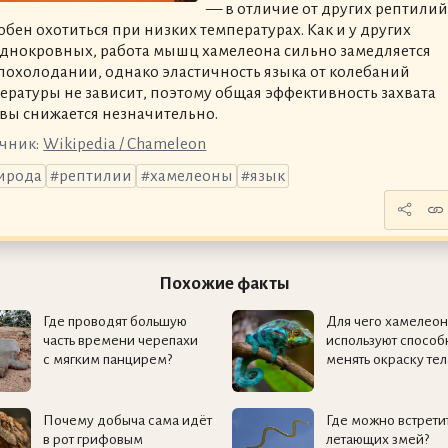
— в отличие от других рептилий
обен охотиться при низких температурах. Как и у других
днокровных, работа мышц хамелеона сильно замедляется
похолодании, однако эластичность языка от колебаний
ературы не зависит, поэтому общая эффективность захвата
вы снижается незначительно.
чник:
Wikipedia / Chameleon
ирода
рептилии
хамелеоны
язык
Похожие факты
Где проводят большую
Для чего хамелео
часть времени черепахи
используют способ
с мягким панцирем?
менять окраску тел
Почему добыча сама идёт
Где можно встрети
в рот грифовым
летающих змей?