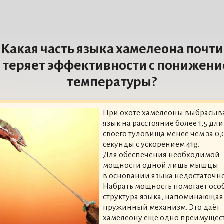
Какая часть языка хамелеона почти
 теряет эффективности с понижен
температуры?
При охоте хамелеоны выбрасыв
язык на расстояние более 1,5 дл
своего туловища менее чем за 0,
секунды с ускорением 41g.
Для обеспечения необходимой
мощности одной лишь мышцы
в основании языка недостаточно
Набрать мощность помогает осо
структура языка, напоминающая
пружинный механизм. Это даёт
хамелеону ещё одно преимущес