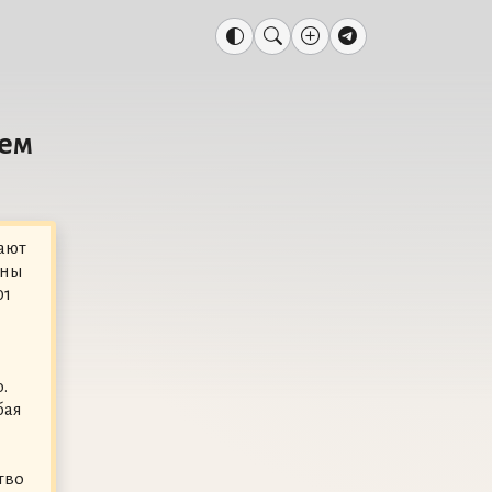
ием
ают
ины
01
.
бая
тво